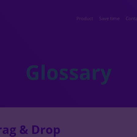
Product
Save time
Conta
Glossary
rag & Drop