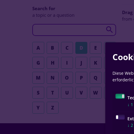
Search for
Drag
a topic or a question
from 
A
B
C
D
E
F
Cook
G
H
I
J
K
L
Diese Webs
M
N
O
P
Q
R
erforderli
S
T
U
V
W
X
Te
↓
1
Y
Z
Ex
↓
2