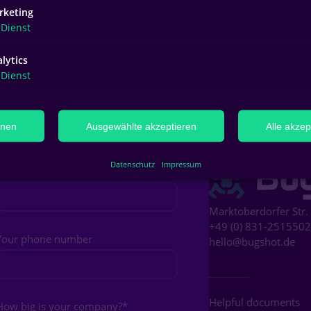
rketing
Dienst
ct us
lytics
Dienst
world of BugShot? Send us a message
hnen
Ausgewählte akzeptieren
Alle akzep
ogether. We are here for you.
Datenschutz
Impressum
Your profession
Marktoberdorfer Str.
+49 (0) 831-2515502
Your phone number
hello@bugshot.de
Helpful documents
How big is your company?
*