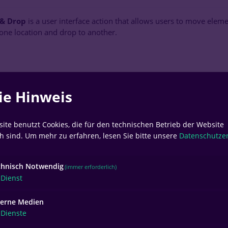
 & Drop
is a user interface action that allows users to move elemen
one location and drop to another.
ie Hinweis
ite benutzt Cookies, die für den technischen Betrieb der Website
ch sind.
Um mehr zu erfahren, lesen Sie bitte unsere
Datenschutze
chnisch Notwendig
(immer erforderlich)
Dienst
terne Medien
Dienste