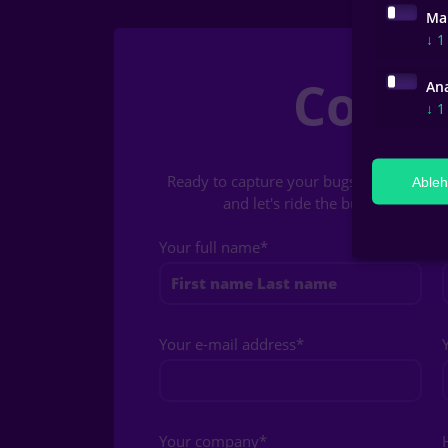
Ma
↓
1
Conta
Ana
↓
1
Ready to capture your bugs in the wild 
Able
and let's ride the bug carousel t
Your full name
*
Your e-mail address
*
Your company
*