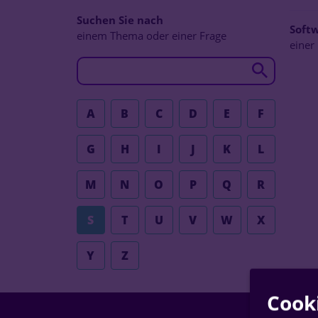
Suchen Sie nach
Softw
einem Thema oder einer Frage
einer
A
B
C
D
E
F
G
H
I
J
K
L
M
N
O
P
Q
R
S
T
U
V
W
X
Y
Z
Cook