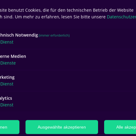
ite benutzt Cookies, die für den technischen Betrieb der Website
ch sind.
Um mehr zu erfahren, lesen Sie bitte unsere
Datenschutze
Kontaktiere uns
chnisch Notwendig
(immer erforderlich)
Dienst
t, deine Bugs in der wilden Welt von BugShot zu erfassen? Schick
terne Medien
 Nachricht und lass uns gemeinsam auf dem Bug-Karussell fahren
Dienste
sind für dich da.
rketing
ollständiger Name
*
Dein Beruf
Dienst
lytics
Dienst
E-Mail Adresse
*
Deine Telefonnummer
hnen
Ausgewählte akzeptieren
Alle akzep