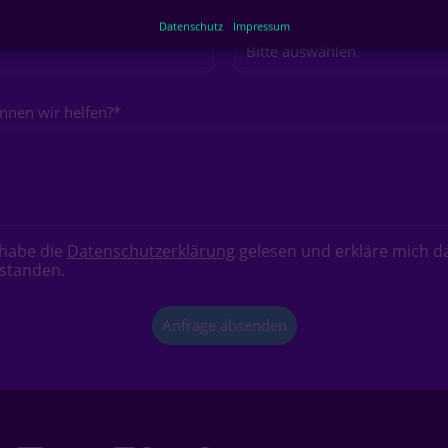
Firma
*
Wie groß ist deine Firma?
*
Datenschutz
Impressum
nnen wir helfen?
*
 habe die
Datenschutzerklärung
gelesen und erkläre mich d
standen.