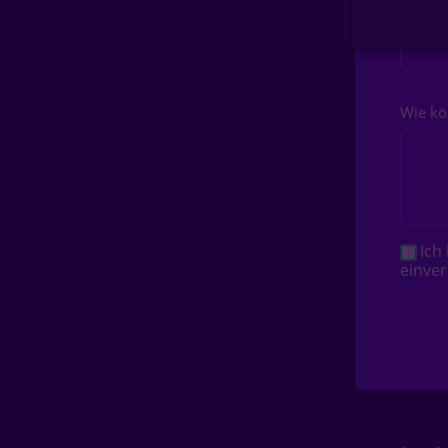
Deine 
Wie kö
Ich
einver